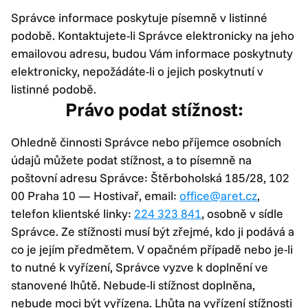
Správce informace poskytuje písemně v listinné
podobě. Kontaktujete-li Správce elektronicky na jeho
emailovou adresu, budou Vám informace poskytnuty
elektronicky, nepožádáte-li o jejich poskytnutí v
listinné podobě.
Právo podat stížnost:
Ohledně činnosti Správce nebo příjemce osobních
údajů můžete podat stížnost, a to písemně na
poštovní adresu Správce: Štěrboholská 185/28, 102
00 Praha 10 — Hostivař, email:
office@aret.cz
,
telefon klientské linky:
224 323 841
, osobně v sídle
Správce. Ze stížnosti musí být zřejmé, kdo ji podává a
co je jejím předmětem. V opačném případě nebo je-li
to nutné k vyřízení, Správce vyzve k doplnění ve
stanovené lhůtě. Nebude-li stížnost doplněna,
nebude moci být vyřízena. Lhůta na vyřízení stížnosti