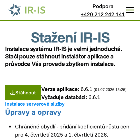
Podpora
+420 212 242 141
Stažení IR-IS
Instalace systému IR-IS je velmi jednoduchá.
Stačí pouze stáhnout instalátor aplikace a
průvodce Vás provede zbytkem instalace.
Verze aplikace:
6.6.1
(01.07.2026 15:25)
Stáhnout
Vyžaduje databázi:
6.6.1
Instalace serverové služby
Úpravy a opravy
Chráněné obydlí - přidání koeficientů růstu cen
pro 4. čtvrtletí 2025 a 1. čtvrtletí 2026.