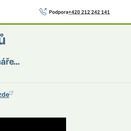
Podpora
+420 212 242 141
ů
ře...
zde