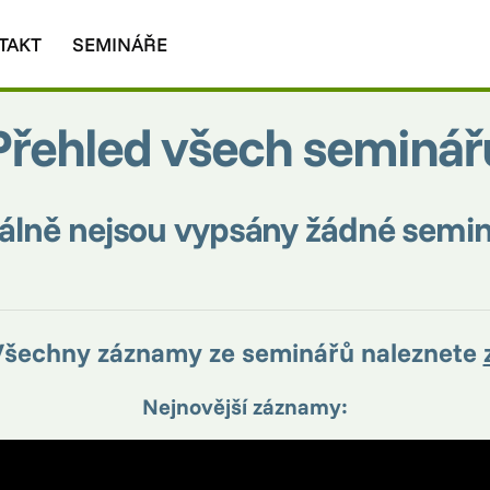
TAKT
SEMINÁŘE
Přehled všech seminář
álně nejsou vypsány žádné seminá
šechny záznamy ze seminářů naleznete
Nejnovější záznamy: